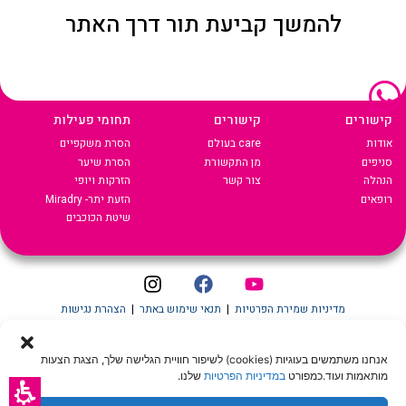
להמשך קביעת תור דרך האתר
Car
Lase
קישורים
קישורים
תחומי פעילות
אודות
care בעולם
הסרת משקפיים
סניפים
מן התקשורת
הסרת שיער
הנהלה
צור קשר
הזרקות ויופי
רופאים
הזעת יתר- Miradry
שיטת הכוכבים
מדיניות שמירת הפרטיות
|
תנאי שימוש באתר
|
הצהרת נגישות
Crafted by
Andromedia
© 2022 כל הזכויות שמורות ל-CARE LASER
אנחנו משתמשים בעוגיות (cookies) לשיפור חוויית הגלישה שלך, הצגת הצעות
מותאמות ועוד.כמפורט
במדיניות הפרטיות
שלנו.