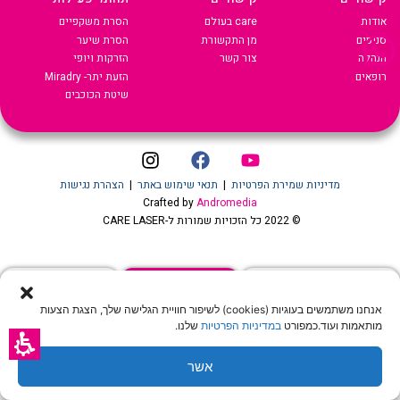
אודות
care בעולם
הסרת משקפיים
סניפים
מן התקשורת
הסרת שיער
הנהלה
צור קשר
הזרקות ויופי
רופאים
הזעת יתר- Miradry
שיטת הכוכבים
מדיניות שמירת הפרטיות
|
תנאי שימוש באתר
|
הצהרת נגישות
Crafted by
Andromedia
© 2022 כל הזכויות שמורות ל-CARE LASER
שיחה עם נציג
הצעת מחיר און ליין
לקביעת טיפול שיער
אנחנו משתמשים בעוגיות (cookies) לשיפור חוויית הגלישה שלך, הצגת הצעות
מותאמות ועוד.כמפורט
במדיניות הפרטיות
שלנו.
אשר