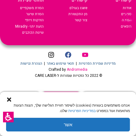
קישורים
קישורים
תחומי פעילות
אודות
care בעולם
הסרת משקפיים
סניפים
מן התקשורת
הסרת שיער
הנהלה
צור קשר
הזרקות ויופי
רופאים
הזעת יתר- Miradry
שיטת הכוכבים
מדיניות שמירת הפרטיות
|
תנאי שימוש באתר
|
הצהרת נגישות
Crafted by
Andromedia
© 2022 כל הזכויות שמורות ל-CARE LASER
שיחה עם נציג
הצעת מחיר און ליין
לקביעת טיפול שיער
אנחנו משתמשים בעוגיות (cookies) לשיפור חוויית הגלישה שלך, הצגת הצעות
מותאמות ועוד.כמפורט
במדיניות הפרטיות
שלנו.
אשר