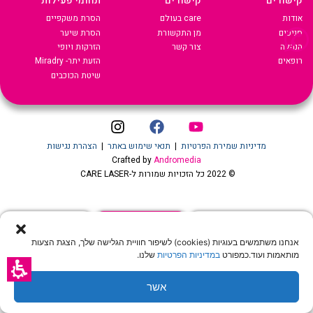
קישורים
קישורים
תחומי פעילות
אודות
care בעולם
הסרת משקפיים
סניפים
מן התקשורת
הסרת שיער
הנהלה
צור קשר
הזרקות ויופי
רופאים
הזעת יתר- Miradry
שיטת הכוכבים
מדיניות שמירת הפרטיות
|
תנאי שימוש באתר
|
הצהרת נגישות
Crafted by
Andromedia
© 2022 כל הזכויות שמורות ל-CARE LASER
שיחה עם נציג
הצעת מחיר און ליין
לקביעת טיפול שיער
אנחנו משתמשים בעוגיות (cookies) לשיפור חוויית הגלישה שלך, הצגת הצעות
מותאמות ועוד.כמפורט
במדיניות הפרטיות
שלנו.
אשר