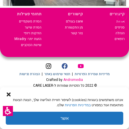
קישורים
קישורים
תחומי פעילות
אודות
care בעולם
הסרת משקפיים
סניפים
מן התקשורת
הסרת שיער
הנהלה
צור קשר
הזרקות ויופי
רופאים
הזעת יתר- Miradry
שיטת הכוכבים
מדיניות שמירת הפרטיות
|
תנאי שימוש באתר
|
הצהרת נגישות
Crafted by
Andromedia
© 2022 כל הזכויות שמורות ל-CARE LASER
אנחנו משתמשים בעוגיות (cookies) לשיפור חוויית הגלישה שלך, הצגת הצעות
שיחה עם נציג
מותאמות ועוד.כמפורט
הצעת מחיר און ליין
במדיניות הפרטיות
שלנו.
לקביעת טיפול שיער
אשר