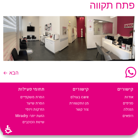
פתח תקווה
הבא
←
קישורים
קישורים
תחומי פעילות
אודות
care בעולם
הסרת משקפיים
סניפים
מן התקשורת
הסרת שיער
הנהלה
צור קשר
הזרקות ויופי
רופאים
הזעת יתר- Miradry
שיטת הכוכבים