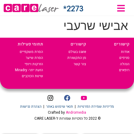
2273*
אבישי שרעבי
קישורים
קישורים
תחומי פעילות
אודות
care בעולם
הסרת משקפיים
סניפים
מן התקשורת
הסרת שיער
הנהלה
צור קשר
הזרקות ויופי
רופאים
הזעת יתר- Miradry
שיטת הכוכבים
מדיניות שמירת הפרטיות
|
תנאי שימוש באתר
|
הצהרת נגישות
Crafted by
Andromedia
© 2022 כל הזכויות שמורות ל-CARE LASER