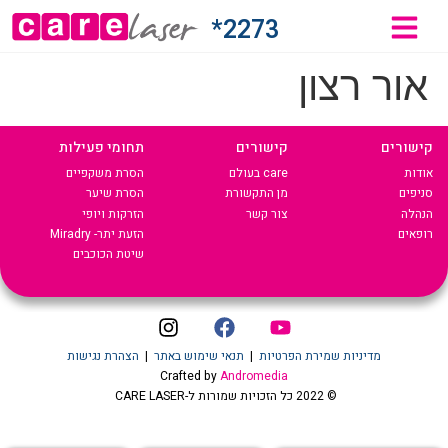
2273*
אור רצון
קישורים
קישורים
תחומי פעילות
אודות
care בעולם
הסרת משקפיים
סניפים
מן התקשורת
הסרת שיער
הנהלה
צור קשר
הזרקות ויופי
רופאים
הזעת יתר- Miradry
שיטת הכוכבים
מדיניות שמירת הפרטיות
|
תנאי שימוש באתר
|
הצהרת נגישות
Crafted by
Andromedia
© 2022 כל הזכויות שמורות ל-CARE LASER