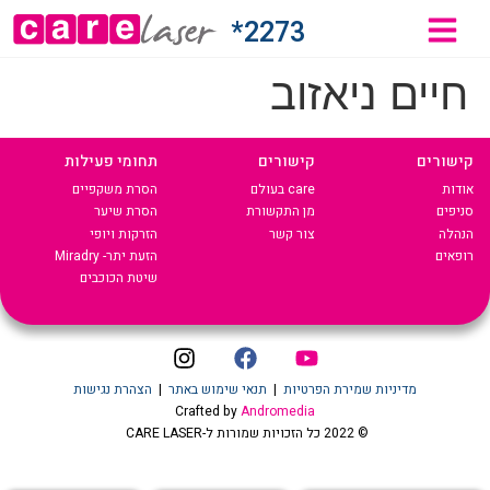
2273*
חיים ניאזוב
קישורים
קישורים
תחומי פעילות
אודות
care בעולם
הסרת משקפיים
סניפים
מן התקשורת
הסרת שיער
הנהלה
צור קשר
הזרקות ויופי
רופאים
הזעת יתר- Miradry
שיטת הכוכבים
מדיניות שמירת הפרטיות
|
תנאי שימוש באתר
|
הצהרת נגישות
Crafted by
Andromedia
© 2022 כל הזכויות שמורות ל-CARE LASER