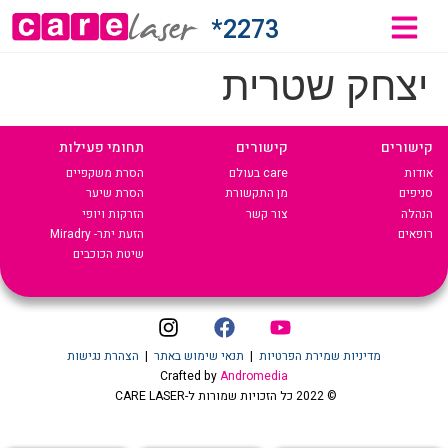
2273*
יצחק שטרית
קישורים
קישורים
תחומי פעילות
אודות
care בעולם
הסרת משקפיים
סניפים
מן התקשורת
הסרת שיער
הנהלה
צור קשר
הזרקות ויופי
רופאים
הזעת יתר- Miradry
שיטת הכוכבים
מדיניות שמירת הפרטיות
|
תנאי שימוש באתר
|
הצהרת נגישות
Crafted by
Andromedia
© 2022 כל הזכויות שמורות ל-CARE LASER