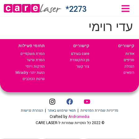
2273*
עדי רוימי
קישורים
קישורים
תחומי פעילות
אודות
care בעולם
הסרת משקפיים
סניפים
מן התקשורת
הסרת שיער
הנהלה
צור קשר
הזרקות ויופי
רופאים
הזעת יתר- Miradry
שיטת הכוכבים
מדיניות שמירת הפרטיות
|
תנאי שימוש באתר
|
הצהרת נגישות
Crafted by
Andromedia
© 2022 כל הזכויות שמורות ל-CARE LASER