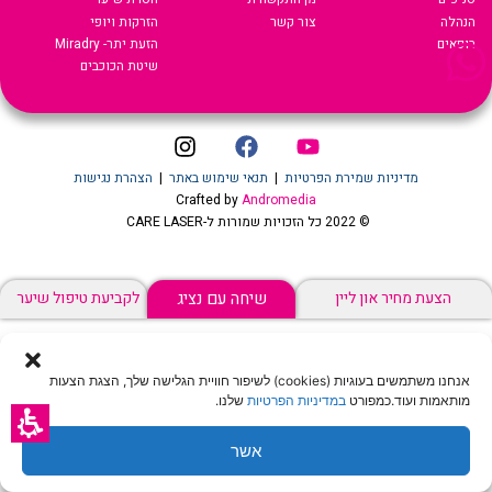
הנהלה
צור קשר
הזרקות ויופי
רופאים
הזעת יתר- Miradry
שיטת הכוכבים
מדיניות שמירת הפרטיות
|
תנאי שימוש באתר
|
הצהרת נגישות
Crafted by
Andromedia
© 2022 כל הזכויות שמורות ל-CARE LASER
שיחה עם נציג
הצעת מחיר און ליין
לקביעת טיפול שיער
אנחנו משתמשים בעוגיות (cookies) לשיפור חוויית הגלישה שלך, הצגת הצעות
מותאמות ועוד.כמפורט
במדיניות הפרטיות
שלנו.
אשר