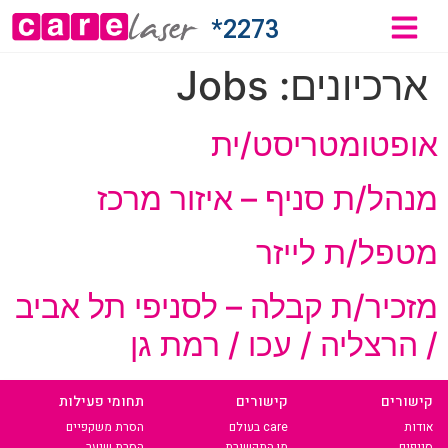
2273*
ארכיונים:
Jobs
אופטומטריסט/ית
מנהל/ת סניף – איזור מרכז
מטפל/ת לייזר
מזכיר/ת קבלה – לסניפי תל אביב
/ הרצליה / עכו / רמת גן
קישורים
קישורים
תחומי פעילות
אודות
care בעולם
הסרת משקפיים
סניפים
מן התקשורת
הסרת שיער