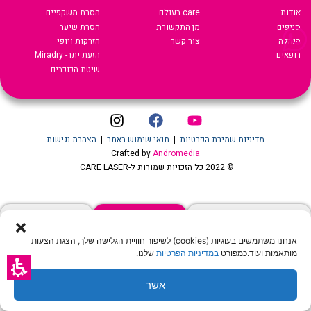
אודות
care בעולם
הסרת משקפיים
סניפים
מן התקשורת
הסרת שיער
הנהלה
צור קשר
הזרקות ויופי
רופאים
הזעת יתר- Miradry
שיטת הכוכבים
מדיניות שמירת הפרטיות
|
תנאי שימוש באתר
|
הצהרת נגישות
Crafted by
Andromedia
© 2022 כל הזכויות שמורות ל-CARE LASER
שיחה עם נציג
הצעת מחיר און ליין
לקביעת טיפול שיער
אנחנו משתמשים בעוגיות (cookies) לשיפור חוויית הגלישה שלך, הצגת הצעות
מותאמות ועוד.כמפורט
במדיניות הפרטיות
שלנו.
אשר