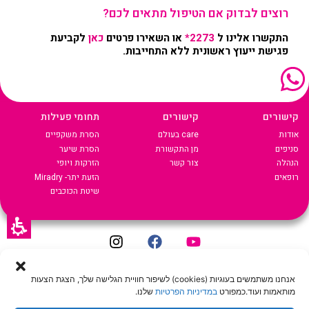
רוצים לבדוק אם הטיפול מתאים לכם?
התקשרו אלינו ל
2273*
או השאירו פרטים
כאן
לקביעת
פגישת ייעוץ ראשונית ללא התחייבות.
קישורים
קישורים
תחומי פעילות
אודות
care בעולם
הסרת משקפיים
סניפים
מן התקשורת
הסרת שיער
הנהלה
צור קשר
הזרקות ויופי
רופאים
הזעת יתר- Miradry
שיטת הכוכבים
מדיניות שמירת הפרטיות
|
תנאי שימוש באתר
|
הצהרת נגישות
Crafted by
Andromedia
אנחנו משתמשים בעוגיות (cookies) לשיפור חוויית הגלישה שלך, הצגת הצעות
© 2022 כל הזכויות שמורות ל-CARE LASER
מותאמות ועוד.כמפורט
במדיניות הפרטיות
שלנו.