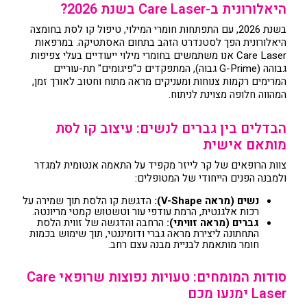
היאלורונית ב-Care Laser בשנת 2026?
בשנת 2026, עם התפתחות חומרי המילוי, טיפול קו לסת בחומצה
היאלורונית הפך לסטנדרט הזהב בתחום האסתטיקה. במרפאות
Care Laser אנו משתמשים בחומרי מילוי ייעודיים בעלי צפיפות
גבוהה (G-Prime גבוה), המתפקדים כ"פיגומים" תת-עוריים
המרימים רקמות צנוחות ומעניקים מראה מתוח וחטוב לאורך זמן,
המהווה חלופה מצוינת לניתוח.
הבדלים בין גברים לנשים: עיצוב קו לסת
מותאם אישית
צוות הרופאים של קר לייזר מקפיד על התאמה אנטומית למגדר
ולמבנה הפנים הייחודי של המטופלים:
נשים (מראה V-Shape):
הדגשת קו הלסת תוך שמירה על
רכות אלגנטית, הרמת עודפי עור וטשטוש קמטי מריונטה.
גברים (מראה זוויתי):
הרחבה והדגשה של זווית הלסת
התחתונה ליצירת מראה גברי ודומיננטי, תוך שימוש בכמות
חומר מותאמת לבניית מבנה עצם רחב.
סודות המומחים: טעויות נפוצות שרופאי Care
Laser ימנעו מכם