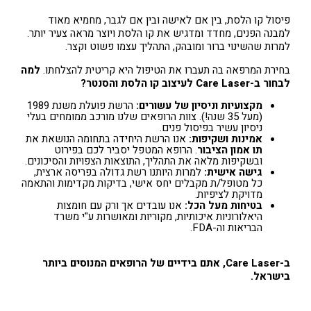
פיסול קו הלסת, בין אם לאישה ובין אם לגבר, מחמיא מאוד
למבנה הפנים, מחדד ומדגיש את קו הלסת ויוצר מראה צעיר יותר.
למרות שהשינוי ברור ומובהק, התהליך עצמו פשוט וקצר.
בחירת המרפאה בה תעברו את הטיפול היא קריטית להצלחתו.
למה
לבחור ב-Care Laser לעיצוב קו הלסת והסנטר?
מקצועיות וניסיון של עשורים:
הרשת פועלת משנת 1989
(מעל 35 שנה!). צוות הרופאים שלנו מורכב ממומחים בעלי
ניסיון עשיר בפיסול פנים.
אמינות ושקיפות:
אנו הרשת היחידה בתחומה הנושאת את
תו אמון הציבור
. הרופא המטפל יסביר לכם בפירוט
ובשקיפות מלאה את התהליך, התוצאות הצפויות והסיכונים.
גישה אישית:
למרות היותנו רשת גדולה בפריסה ארצית,
כל מטופל/ת מקבלים יחס אישי, בדיקות מקדימות והתאמה
מדויקת לציפיות.
בטיחות מעל הכל:
אנו עובדים אך ורק עם חומצות
היאלורוניות איכותיות, מקוריות ומאושרות ע"י משרד
הבריאות וה-FDA.
ב-Care Laser, אתם בידיים של הרופאים המנוסים ביותר
בישראל.