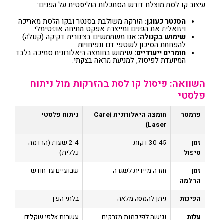
עיצוב קו לסת מוצלח דורש הסתכלות הוליסטית על הפנים:
הסנטר כעוגן:
הזרקה משולבת בסנטר ובקו הלסת מאריכה
ויזואלית את הפנים ומייצרת אפקט מתיחה אופטימלי.
שימוש בקנולה:
אנו משתמשים בצינורית דקיקה (קנולה)
להפחתת הסיכון לשטפי דם ונפיחויות.
חומרים ייעודיים:
שימוש בחומצה היאלורונית סמיכה בלבד
המיועדת לפיסול, למניעת מראה בצקתי.
השוואה: פיסול קו לסת בהזרקות מול ניתוח
פלסטי
פרמטר
חומצה היאלורונית (Care
ניתוח פלסטי
Laser)
זמן
30-45 דקות
2-4 שעות (הרדמה
טיפול
כללית)
זמן
חזרה מיידית לשגרה
שבועיים עד חודש
החלמה
הפיכות
ניתן להמסה מלאה
בלתי הפיך
עלות
נגישה לפי כמות מזרקים
עשרות אלפי שקלים