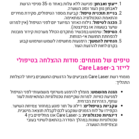
ייעוץ ואבחון:
פגישה ללא עלות באחד מ-35 סניפי הרשת
לאבחון גוון העור וסוג השערה.
בניית תוכנית טיפול:
קביעת מספר הטיפולים, סקירת מחירים
והתאמת הטכנולוגיה המתאימה.
הכנה לטיפול:
גילוח האזור המיועד יום לפני הטיפול (אין למרוט
שיער בשעווה או בפינצטה).
הטיפול:
שימוש במכשיר מתקדם הכולל מערכות קירור מובנות
להפחתת תחושת אי-הנוחות.
הנחיות להמשך:
הימנעות מחשיפה לשמש ושימוש קבוע
בקרם לחות להרגעת העור.
טיפים של מומחים: סודות ההצלחה בטיפולי
לייזר ב-Care Laser
מומחי רשת Care Laser מצביעים על הדגשים החשובים ביותר להצלחת
התהליך:
הגנה מהשמש:
מומלץ להימנע משיזוף משמעותי לפני הטיפול
למניעת כוויות. למרות שקיימות טכנולוגיות המתאימות לעור
שזוף, הזהירות הכרחית.
עקביות בטיפולים:
דילוג על תור פוגע במחזור צמיחת השיער.
הקפידו על לוח הזמנים שנקבע לכם לקבלת תוצאה מיטבית.
דינמיות טכנולוגית:
ב-Care Laser אנו מחליפים בין 4
טכנולוגיות שונות במהלך הסדרה בהתאם לשינוי בעובי
ובצפיפות השערה.