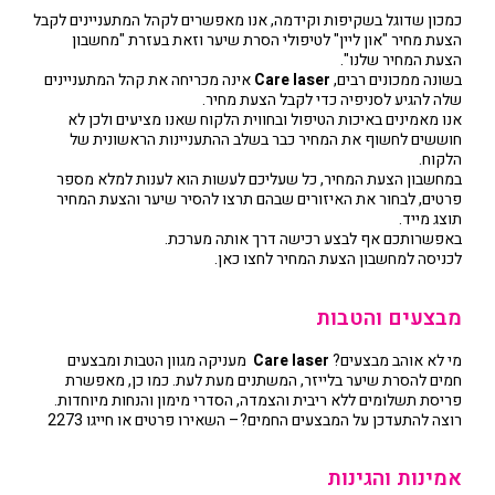
כמכון שדוגל בשקיפות וקידמה, אנו מאפשרים לקהל המתעניינים לקבל
הצעת מחיר "און ליין" לטיפולי הסרת שיער וזאת בעזרת "מחשבון
הצעת המחיר שלנו".
בשונה ממכונים רבים,
Care laser
אינה מכריחה את קהל המתעניינים
שלה להגיע לסניפיה כדי לקבל הצעת מחיר.
אנו מאמינים באיכות הטיפול ובחווית הלקוח שאנו מציעים ולכן לא
חוששים לחשוף את המחיר כבר בשלב ההתעניינות הראשונית של
הלקוח.
במחשבון הצעת המחיר, כל שעליכם לעשות הוא לענות למלא מספר
פרטים, לבחור את האיזורים שבהם תרצו להסיר שיער והצעת המחיר
תוצג מייד.
באפשרותכם אף לבצע רכישה דרך אותה מערכת.
לכניסה למחשבון הצעת המחיר לחצו כאן.
מבצעים והטבות
מי לא אוהב מבצעים?
Care laser
מעניקה מגוון הטבות ומבצעים
חמים להסרת שיער בלייזר, המשתנים מעת לעת. כמו כן, מאפשרת
פריסת תשלומים ללא ריבית והצמדה, הסדרי מימון והנחות מיוחדות.
רוצה להתעדכן על המבצעים החמים?– השאירו פרטים או חייגו 2273
אמינות והגינות