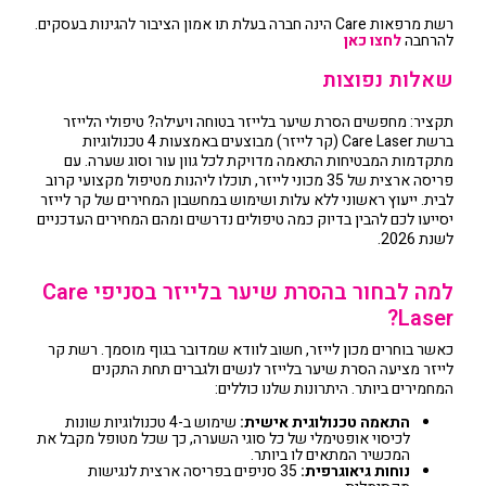
רשת מרפאות Care הינה חברה בעלת תו אמון הציבור להגינות בעסקים.
להרחבה
לחצו כאן
שאלות נפוצות
תקציר: מחפשים הסרת שיער בלייזר בטוחה ויעילה? טיפולי הלייזר
ברשת Care Laser (קר לייזר) מבוצעים באמצעות 4 טכנולוגיות
מתקדמות המבטיחות התאמה מדויקת לכל גוון עור וסוג שערה. עם
פריסה ארצית של 35 מכוני לייזר, תוכלו ליהנות מטיפול מקצועי קרוב
לבית. ייעוץ ראשוני ללא עלות ושימוש במחשבון המחירים של קר לייזר
יסייעו לכם להבין בדיוק כמה טיפולים נדרשים ומהם המחירים העדכניים
לשנת 2026.
למה לבחור בהסרת שיער בלייזר בסניפי Care
Laser?
כאשר בוחרים מכון לייזר, חשוב לוודא שמדובר בגוף מוסמך. רשת קר
לייזר מציעה הסרת שיער בלייזר לנשים ולגברים תחת התקנים
המחמירים ביותר. היתרונות שלנו כוללים:
התאמה טכנולוגית אישית:
שימוש ב-4 טכנולוגיות שונות
לכיסוי אופטימלי של כל סוגי השערה, כך שכל מטופל מקבל את
המכשיר המתאים לו ביותר.
נוחות גיאוגרפית:
35 סניפים בפריסה ארצית לנגישות