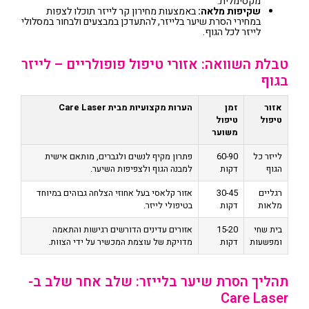
מקסימלית.
שקיפות מלאה:
באמצעות מחירון קר לייזר תוכלו לצפות
במחירי הסרת שיער בלייזר, להתעדכן במבצעים ולבחור במסלולי
לייזר לכל הגוף.
טבלת השוואה: אזורי טיפול פופולריים – לייזר
בגוף
אזור
זמן
הערות מקצועיות מבית Care Laser
טיפול
טיפול
משוער
לייזר כל
60-90
פתרון מקיף לנשים ולגברים, מותאם אישית
הגוף
דקות
למבנה הגוף ולצפיפות השיער.
רגליים
30-45
אזור קלאסי בעל אחוזי הצלחה גבוהים במיוחד
מלאות
דקות
בטיפולי לייזר.
בית שחי
15-20
אזורים עדינים הדורשים רגישות והתאמה
ומפשעות
דקות
מדויקת של עוצמת המכשיר על ידי הצוות.
תהליך הסרת שיער בלייזר: שלב אחר שלב ב-
Care Laser