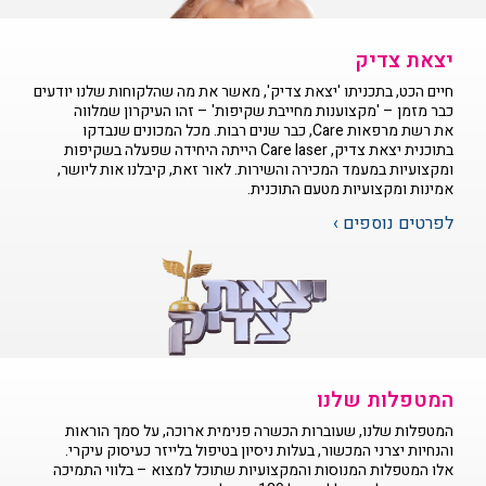
יצאת צדיק
חיים הכט, בתכניתו 'יצאת צדיק', מאשר את מה שהלקוחות שלנו יודעים
כבר מזמן – 'מקצוענות מחייבת שקיפות' – זהו העיקרון שמלווה
את רשת מרפאות Care, כבר שנים רבות. מכל המכונים שנבדקו
בתוכנית יצאת צדיק, Care laser הייתה היחידה שפעלה בשקיפות
ומקצועיות במעמד המכירה והשירות. לאור זאת, קיבלנו אות ליושר,
אמינות ומקצועיות מטעם התוכנית.
לפרטים נוספים ›
המטפלות שלנו
המטפלות שלנו, שעוברות הכשרה פנימית ארוכה, על סמך הוראות
והנחיות יצרני המכשור, בעלות ניסיון בטיפול בלייזר כעיסוק עיקרי.
אלו המטפלות המנוסות והמקצועיות שתוכל למצוא – בלווי התמיכה