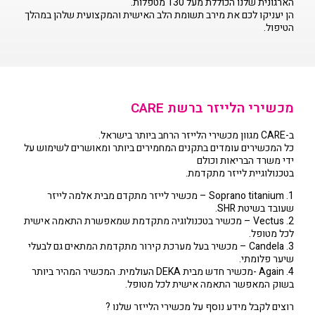
הארגונית שלנו הכוללת מעל 130 מטפלות.
הן יעניקו לכם את מירב תשומת הלב האישית והמקצועית שלהן במהלך
הטיפול.
מכשירי הלייזר ברשת CARE
ב-CARE מגוון מכשירי הלייזר הרחב ביותר בישראל.
כל המכשירים עומדים בתקנים המחמירים ביותר ומאושרים לשימוש על
ידי משרד הבריאות וכולם
בטכנולוגיית לייזר מתקדמת.
1. Soprano titanium – מכשיר לייזר מתקדם מבית אלמה לייזר
שעובד בשיטת SHR.
2. Vectus – מכשיר בטכנולוגיה מתקדמת שמאפשרת התאמה אישית
לכל מטופל.
3. Candela – מכשיר בעל מערכת קירור מתקדמת המתאים גם לבעלי
שיער פלומתי.
4. Again -מכשיר חדש מבית DEKA העולמית. המכשיר המהיר ביותר
בשוק המאפשר התאמה אישית לכל מטופל.
רוצים לקבל מידע נוסף על מכשירי הלייזר שלנו ?