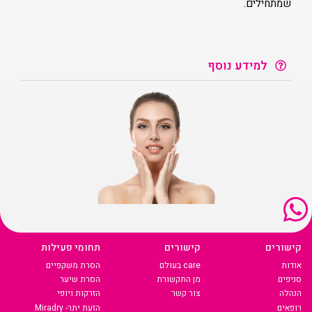
שמתחילים.
למידע נוסף
קישורים
קישורים
תחומי פעילות
אודות
care בעולם
הסרת משקפיים
סניפים
מן התקשורת
הסרת שיער
הנהלה
צור קשר
הזרקות ויופי
רופאים
הזעת יתר- Miradry