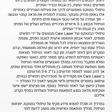
להפוך לקבועים ולהישאר גם במנוחה. הקמטים הנפוצים ביותר
מופיעים באזור המצח, בין הגבות ובצידי העיניים.
טיפולי בוטוקס מאפשרים לרכך את פעילות השרירים באזורים
אלו באופן מדויק ומבוקר, במטרה להפחית את מראה קמטי ההבעה
– תוך שמירה על מראה טבעי והבעות פנים חיוניות.
הטיפול מבוצע ב-3 איזורים מרכזיים בשליש העליון של הפנים:
מצח, בין הגבות וצידי העיניים.
טיפולי הבוטוקס של Care Laser מבוצעים על ידי רופאים
מנוסים, לאחר אבחון והתאמה אישית למבנה הפנים, עוצמת
השרירים והתוצאה הרצויה לכל מטופל או מטופלת.
ההליך עצמו קצר יחסית, אינו דורש זמן החלמה משמעותי, וברוב
המקרים ניתן לחזור לשגרה זמן קצר לאחר הטיפול. תוצאות
ראשוניות מתחילות להופיע בתוך מספר ימים, כאשר האפקט
המלא מתקבל בהדרגה במהלך השבועיים שלאחר הטיפול.
משך השפעת הטיפול משתנה בין מטופלים ותלוי בגורמים שונים,
אך לרוב נשמר למספר חודשים.( בד"כ 3-6 חודשים)
ב־Care Laser אנו מקפידים על סטנדרטים רפואיים גבוהים,
שימוש בחומרים איכותיים וליווי מקצועי לאורך כל התהליך —
משלב הייעוץ ועד לאחר הטיפול. בנוסף, אנו מציעים ייעוץ אישי
ושקיפות מלאה בנוגע להתאמת הטיפול והעלויות בסניף הקרוב
אליכם.
במדריך זה תוכלו למצוא מידע מקיף על טיפולי בוטוקס, יתרונות
הטיפול, תהליך ההתאמה האישית ומה חשוב לדעת לפני