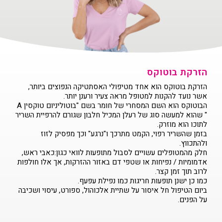
הזרקת בוטוקס
הזרקת בוטוקס הוא אחד מטיפולי האסתטיקה הנפוצים ביותר,
אשר נועד להקנות למטופל מראה צעיר ורענן יותר.
הבוטוקס הוא השם המסחרי של חומר בשם "בוטוליניום טוקסין A
" שהוא למעשה סוג של רעלן המכיל חלבון שגורם להרפיית השריר
לתוכו הוא מוזרק.
בזמן שהשריר רפוי, הקמט מתרכך ו"נרגע" וכך מפסיק לזוז
ולהתכווץ.
חלק מהמטופלים עשויים לסבול מתופעות לוואי כגון:כאבי ראש,
אדמומיות / נפיחות או שטפי דם באזור ההזרקות, אך אלו חולפות
לרוב תוך זמן קצר.
כמו כן ישנן תופעות חריגות כמו נפילת עפעף.
ביום הטיפול חל איסור על שתיית אלכוהול, ספורט, עיסוי ושכיבה
על הפנים.