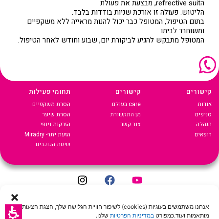
הrefrective suit, מבצעת את פעולת
הליטוש. פעולה זו אורכת שניות בודדות בלבד.
בתום הטיפול, המטופל כבר יכול להנות מראייה ללא משקפיים
ומשוחרר לביתו.
המטופל מתבקש להגיע לביקורת יום, שבוע וחודש לאחר הטיפול.
קישורים
קישורים
תחומי פעילות
אודות
care בעולם
הסרת משקפיים
סניפים
מן התקשורת
הסרת שיער
הנהלה
צור קשר
הזרקות ויופי
רופאים
הזעת יתר- Miradry
שיטת הכוכבים
מדיניות שמירת הפרטיות
|
תנאי שימוש באתר
|
הצהרת נגישות
Crafted by
Andromedia
אנחנו משתמשים בעוגיות (cookies) לשיפור חוויית הגלישה שלך, הצגת הצעות
© 2022 כל הזכויות שמורות ל-CARE LASER
מותאמות ועוד.כמפורט
במדיניות הפרטיות
שלנו.