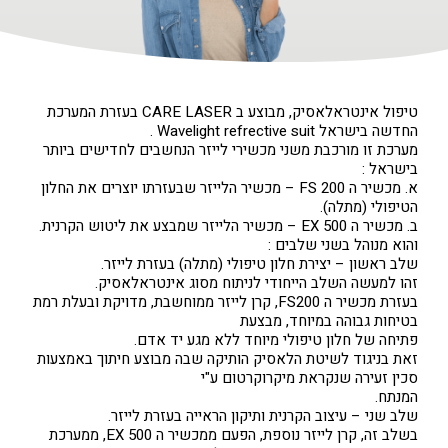
טיפול אינטראלאסיק, מבוצע ב CARE LASER בעזרת המערכת
החדשה בישראל Wavelight refrective suit .
מערכת זו מורכבת משני מכשירי לייזר הנחשבים לחדישים ביותר
בישראל :
א. מכשיר ה FS 200 – מכשיר הלייזר שבעזרתו יוצרים את החלון
הטיפולי (מתלה).
ב. מכשיר ה EX 500 – מכשיר הלייזר שמבצע את ליטוש הקרנית.
והוא מנוהל בשני שלבים :
שלב ראשון – יצירת חלון טיפולי (מתלה) בעזרת לייזר.
זהו למעשה השלב הייחודי לניתוח מסוג אינטראלאסיק.
בעזרת מכשיר ה FS200, קרן לייזר ממוחשבת, מדויקת ובעלת רמת
בטיחות גבוהה במיוחד, מבצעת
פתיחה של חלון טיפולי מיוחד ללא מגע יד אדם.
זאת בניגוד לשיטת הלאסיק הותיקה שבה מבוצע חיתוך באמצעות
סכין זעירה שנקראת מיקרוקרטום ע"י
המנתח.
שלב שני – עיצוב הקרנית ותיקון הראייה בעזרת לייזר.
בשלב זה, קרן לייזר נוספת, הפעם ממכשיר ה EX 500, ממערכת