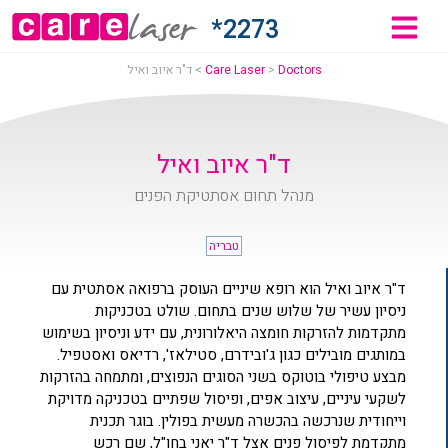
"ר
2273*
יוב
Doctors
>
Care Laser
>
ד"ר איוב ואיל
איל
ד"ר איוב ואיל
מנהל תחום אסתטיקת הפנים
Car
טבריה
Lase
ד"ר איוב ואיל הוא רופא שיניים העוסק ברפואה אסתטית עם
ניסיון עשיר של שלוש שנים בתחום. שולט בטכניקות
מתקדמות להזרקות חומצה היאלורונית, עם ידע וניסיון בשימוש
במותגים מובילים כגון ג'ובידרם, סטילאז', רדיאס ואסטפיל.
מבצע טיפולי בוטוקס בשני הסוגים הנפוצים, ומתמחה בהזרקות
לשקעי עיניים, עיצוב אפים, ופיסול שפתיים בטכניקה מדויקת
וייחודית שנרכשה בהכשרה מעשית בפולין. בוגר תכנית
מתקדמת לפיסול פנים אצל ד"ר יאני בחו"ל, שם רכש