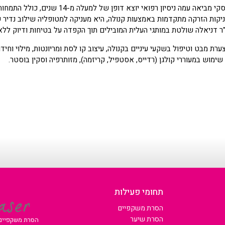
ד"ר דניאלה למיסובסקי מביאה עמה ניסיון רפוא
יקות הזרקה מתקדמות באמצעות קנולה, היא מעניקה למטופליה שילוב נדיר של
 דניאלה שולטת במותגי העלית המובילים תוך הקפדה על בטיחות ודיוק ללא
רת מבט וטיפול בשקעי עיניים בקנולה, עיצוב קו לסת ומריונטות, מילוי וחי
שימוש במעוררי קולגן (רדייס, אסטפיל, קריזמה), מזותרפיה וסקין בוסטר.
תחומי פעילות
הסרת משקפיים
הסרת שיער
הסרת משקפיים |