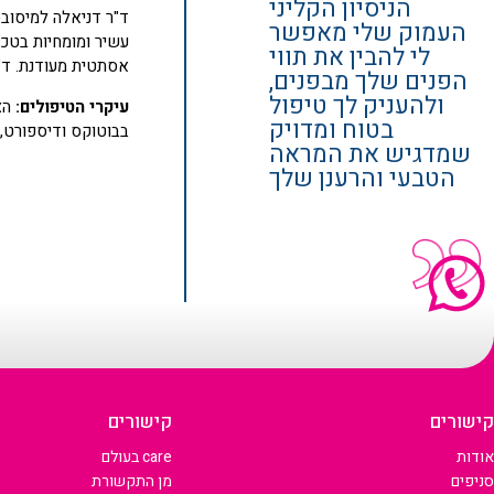
הניסיון הקליני
העמוק שלי מאפשר
עשיר ומומחיות בטכנ
לי להבין את תווי
אסתטית מעודנת. ד"ר
הפנים שלך מבפנים,
ולהעניק לך טיפול
עיקרי הטיפולים:
הצע
בטוח ומדויק
בבוטוקס ודיספורט, 
שמדגיש את המראה
הטבעי והרענן שלך
קישורים
קישורים
אודות
care בעולם
סניפים
מן התקשורת