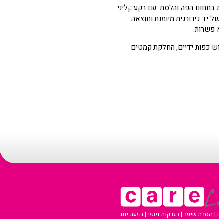
י יוצא דופן של למעלה מ-14 שנים, כולל התמחות בתחום הפה והלסת. עם רקע קליני
 יד כירורגית מיומנת ותוצאה
 פשרות.
דוש כפות ידיים, החלקת קמטים
 הסרת שיער | הזרקות ויופי | הזעת יתר