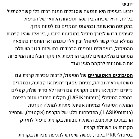
יובש
יובש בעיניים היא תופעה שסובלים ממנה רבים בלי קשר לטיפול
בלייזר, והיא שכיחה בין שאר תופעות הלוואי של הטיפול
בתקופה הראשונה ובמיעוט המקרים גם לטווח ארוך.
לעיתים דרוש לצורך טיפול בתופעות היובש, בין אלו שהיו קיימות
ממילא ובלי קשר לטיפול ובין אלו שנגרמו או הוחמרו כתוצאה
מהטיפול, בטיפולים נוספים הכרוכים בתשלום כגון: השתלת
מסתמים מלאכותיים לנקבי הדמעות, או ניקוי הבלוטות המייצרות
את השמנונית לרקמת העין ועוד.
הסיבוכים האפשריים
של הטיפול, לרבות עכירות קרנית עם
טשטוש ראיה ובוהק, צניחת עפעף זמנית או קבועה, ובמקרים
נדירים דלקת או זיהום הקרנית עם ריפוי לא סדיר שלה, קפלים
במתלה הטיפולי (בניתוחי LASIK), תקלות חיתוך שונות ביצירת
המתלה הטיפולי וצמיחת אפיתל מתחת למתלה הקרנית
(בניתוחיLASIK ), התפתחות בלט של הקרנית (אקטזיה), שתחייב
הרכבת עדשת מגע, השתלת טבעות בקרנית, טיפול לחיזוק
הקרנית או השתלת קרנית.
בטיפולי PRK בלבד
, נעשה שימוש למניעת עכירות בקרנית