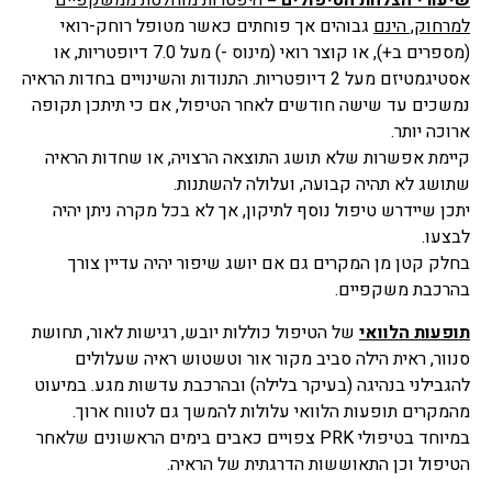
שיעורי הצלחת הטיפולים
= היפטרות מוחלטת ממשקפיים
למרחוק, הינם
גבוהים אך פוחתים כאשר מטופל רוחק-רואי
(מספרים ב+), או קוצר רואי (מינוס -) מעל 7.0 דיופטריות, או
אסטיגמטיזם מעל 2 דיופטריות. התנודות והשינויים בחדות הראיה
נמשכים עד שישה חודשים לאחר הטיפול, אם כי תיתכן תקופה
ארוכה יותר.
קיימת אפשרות שלא תושג התוצאה הרצויה, או שחדות הראיה
שתושג לא תהיה קבועה, ועלולה להשתנות.
יתכן שיידרש טיפול נוסף לתיקון, אך לא בכל מקרה ניתן יהיה
לבצעו.
בחלק קטן מן המקרים גם אם יושג שיפור יהיה עדיין צורך
בהרכבת משקפיים.
תופעות הלוואי
של הטיפול כוללות יובש, רגישות לאור, תחושת
סנוור, ראית הילה סביב מקור אור וטשטוש ראיה שעלולים
להגבילני בנהיגה (בעיקר בלילה) ובהרכבת עדשות מגע. במיעוט
מהמקרים תופעות הלוואי עלולות להמשך גם לטווח ארוך.
במיוחד בטיפולי PRK צפויים כאבים בימים הראשונים שלאחר
הטיפול וכן התאוששות הדרגתית של הראיה.