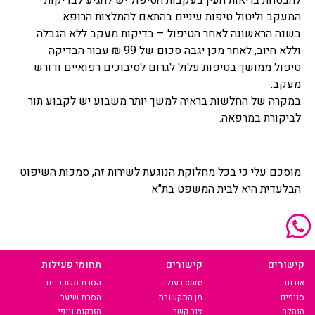
להבטחת בריאות העין בעקבות הטיפול יש להגיע לבדיקות
המעקב וליטול טיפות עיניים בהתאם להמלצות הרופא.
בשנה הראשונה לאחר הטיפול – בדיקות מעקב ללא הגבלה
וללא חיוב, לאחר מכן יגבה סכום של 99 ₪ עבור הבדיקה
טיפול ממושך בטיפות עלול לגרום לסיבוכים רפואיים ודורש
מעקב.
במקרה של החלשות בראיה למשך יותר משבוע יש לקבוע תור
לביקורת במרפאה.
מוסכם עלי כי בכל מחלוקת הנוגעת לשירות זה, סמכות השיפוט
הבלעדית היא לבית המשפט בת"א
קישורים
קישורים
תחומי פעילות
אודות
care בעולם
הסרת משקפיים
סניפים
מן התקשורת
הסרת שיער
הנהלה
צור קשר
הזרקות ויופי