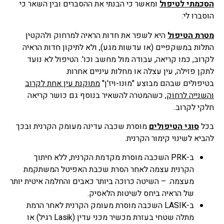
הסכמתי לטיפול
ומאשר כי הבנתי את ההסברים ובין השאר כי
הוסברו לי:
מטרת הטיפול
היא לשפר את חדות הראיה למרחוק ולהקטין
התלות במשקפיים (או עדשות מגע), ולא לתיקון חדות הראיה
לקרוב, כמו קריאה, עבודה מול מחשב וכו'. הטיפול לא נועד
לתקן פזילה, עין עצלה או מחלות עיניים אחרות.
בטיפולים שבהם מבוצע "מונו-ויז'ן"
מתוקנת עין אחת לקרוב
והשנייה לרחוק
, כשהמטרה להשאיר בנוסף גם כושר קריאה
חלקי לקרוב.
בכל
סוגי הטיפולים
מוסרת שכבה עדינה מעומק הקרנית ובכך
להביא לשינוי קימור הקרנית.
ב-PRK השכבה מוסרת מקדמת הקרנית, ללא חיתוך
הקרנית עצמה לאחר הסרת שכבת האפיטל המשתקמת
מעצמה. – השיטה כרוכה ביותר כאבים והחלמה איטית יותר
של הראיה ביחס לשיטות הלאסיק.
ב-LASIK השכבה מוסרת מעומק הקרנית לאחר הרמת
מתלה שטחי בעזרת מכשיר מכני עדין (Lasik רגיל) או