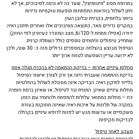
בתרופת מסוג "מיטומיצין", שעד כה לא גרמה לסיבוכים, אך לא
ניתן לשלול בוודאות התפתחות תופעות טוקסיות נדירות
ביותר בלחמית, בקרנית ובלובן העין.
במקרים נדירים מאד, כתוצאה מסיבוכים אלו ואחרים תיתכן ראיה
ירודה (אפילו מתחת ל-6/120, מצב המוגדר כעיוורון לפי החוק)
שתחייב טיפולים וניתוחים נוספים כולל השתלת קרנית.
הטיפול מבוצע בהצלחה ובמספרים גדולים מזה כ- 30 שנה, ולכן
לא ידועה עדיין השפעתו לטווח ארוך יותר.
מחלות עיניים אחרות – בדיקת ההתאמה לא בהכרח תגלה אותן
בדיקת ההתאמה שעברתי הינה אך ורק לצורך אישור הטיפול
בלייזר לתיקון ראיה. הבדיקה אינה מסוגלת לשלול בהחלטיות
מחלות עיניים שאינן התווית נגד לטיפול, או שאינן ברמת חומרה
כזו – מחלות כמתואר עלולות להתפתח ולהחמיר עם הזמן.
במקרה של תלונות על איכות ראיה שאינה מתוקנת בעזרת
משקפיים או עדשות מגע יש לפנות לרופא עיניים בקהילה
לבדיקות מקיפות.
מעקב לאחר טיפול