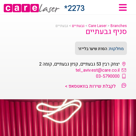
2273*
Branches
>
Care Laser
>
גבעתיים
>
גבעתיים
סניף גבעתיים
מחלקות:
הסרת שיער בלייזר
יצחק רבין 53 גבעתיים, קניון גבעתיים, קומה 2
tel_aviv.est@care.co.il
03-5790000
לקבלת שירות בוואטסאפ >