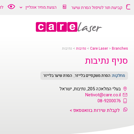
הצעת מחיר אונליין
לק
קביעת תור לטיפול הסרת שיער
Branches
>
Care Laser
>
נתיבות
>
נתיבות
סניף נתיבות
מחלקות:
הסרת משקפיים בלייזר
הסרת שיער בלייזר
,
בעלי המלאכה 205, נתיבות, ישראל
Netivot@care.co.il
08-9200076
לקבלת שירות בוואטסאפ >