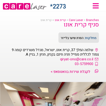
2273*
Branches
>
Care Laser
>
קרית אונו
>
קרית אונו
סניף קרית אונו
מחלקות:
הסרת שיער בלייזר
שלמה המלך 37, קרית אונו, ישראל, מגדל משרדים קומה 9
צמוד לכללית סמייל חניה חינם בקניון, חניון 1, בניין A.
qiryat-ono@care.co.il
03-5759900
לקבלת שירות בוואטסאפ >