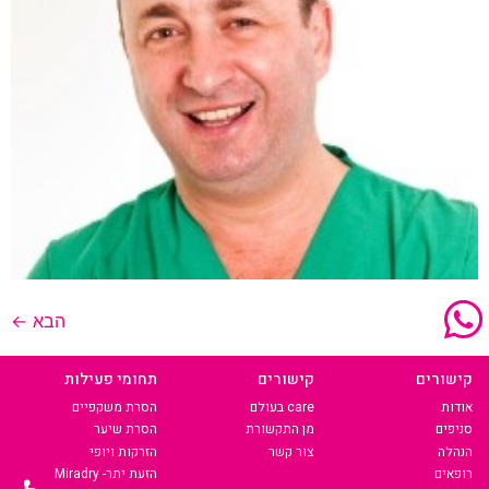
הבא
←
קישורים
קישורים
תחומי פעילות
אודות
care בעולם
הסרת משקפיים
סניפים
מן התקשורת
הסרת שיער
הנהלה
צור קשר
הזרקות ויופי
רופאים
הזעת יתר- Miradry