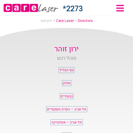
רון
2273*
והר
Directors
>
Care Laser
>
ירון זוהר
Car
ירון זוהר
מנהל רכש
Lase
נוף הגליל
חולון
גבעתיים
תל אביב – הסרת משקפיים
תל אביב – אסתטיקה