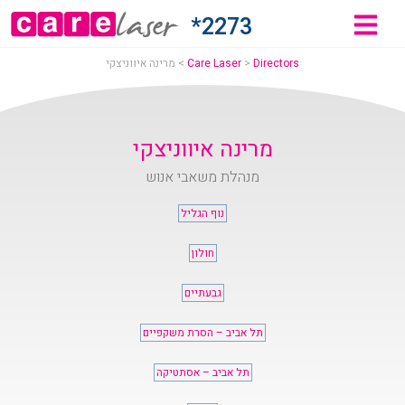
רינה
2273*
יווניצקי
Directors
>
Care Laser
>
מרינה איווניצקי
Car
מרינה איווניצקי
מנהלת משאבי אנוש
Lase
נוף הגליל
חולון
גבעתיים
תל אביב – הסרת משקפיים
תל אביב – אסתטיקה