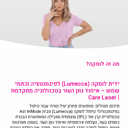
מה זה לומקה?
ידית לומקה (Lumecca) לפיגמנטציה וכתמי
שמש – איחוד גוון העור בטכנולוגיה מתקדמת
| Care Laser
סיכום מנהלים: מחפשים פתרון יעיל ומהיר עבור טיפול
בפיגמנטציה? טיפול לומקה (Lumecca) מבית InMode הוא
טכנולוגיית קרן אור (IPL) עוצמתית ומובילה המאפשרת הבהרת
כתמים בעור, העלמת אדמומיות ואיחוד גוון העור. בשונה משיטות
ישנות, טיפול לומקה חודר לשכבות העור, מפרק את המלנין העודף,