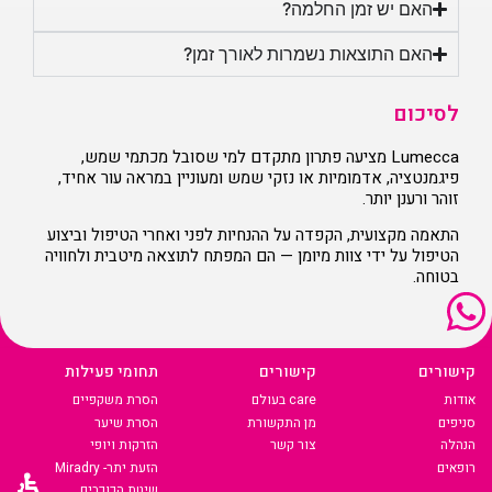
האם יש זמן החלמה?
האם התוצאות נשמרות לאורך זמן?
לסיכום
Lumecca מציעה פתרון מתקדם למי שסובל מכתמי שמש,
פיגמנטציה, אדמומיות או נזקי שמש ומעוניין במראה עור אחיד,
זוהר ורענן יותר.
התאמה מקצועית, הקפדה על ההנחיות לפני ואחרי הטיפול וביצוע
הטיפול על ידי צוות מיומן — הם המפתח לתוצאה מיטבית ולחוויה
בטוחה.
קישורים
קישורים
תחומי פעילות
אודות
care בעולם
הסרת משקפיים
סניפים
מן התקשורת
הסרת שיער
הנהלה
צור קשר
הזרקות ויופי
רופאים
הזעת יתר- Miradry
שיטת הכוכבים