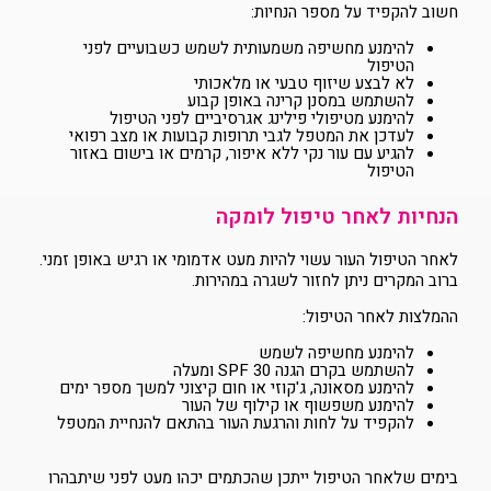
חשוב להקפיד על מספר הנחיות:
להימנע מחשיפה משמעותית לשמש כשבועיים לפני
הטיפול
לא לבצע שיזוף טבעי או מלאכותי
להשתמש במסנן קרינה באופן קבוע
להימנע מטיפולי פילינג אגרסיביים לפני הטיפול
לעדכן את המטפל לגבי תרופות קבועות או מצב רפואי
להגיע עם עור נקי ללא איפור, קרמים או בישום באזור
הטיפול
הנחיות לאחר טיפול לומקה
לאחר הטיפול העור עשוי להיות מעט אדמומי או רגיש באופן זמני.
ברוב המקרים ניתן לחזור לשגרה במהירות.
ההמלצות לאחר הטיפול:
להימנע מחשיפה לשמש
להשתמש בקרם הגנה SPF 30 ומעלה
להימנע מסאונה, ג'קוזי או חום קיצוני למשך מספר ימים
להימנע משפשוף או קילוף של העור
להקפיד על לחות והרגעת העור בהתאם להנחיית המטפל
בימים שלאחר הטיפול ייתכן שהכתמים יכהו מעט לפני שיתבהרו