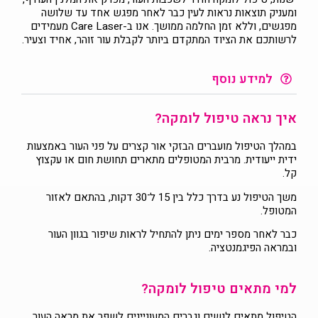
ומעניק תוצאות נראות לעין כבר לאחר מפגש אחד עד שלושה
מפגשים, וללא זמן החלמה ממושך. אנו ב-Care Laser מעמידים
לרשותכם את הציוד המתקדם ביותר לקבלת עור זוהר, אחיד וצעיר.
למידע נוסף
איך נראה טיפול לומקה?
במהלך הטיפול מועברים הבזקי אור קצרים על פני העור באמצעות
ידית ייעודית. מרבית המטופלים מתארים תחושת חום או עקצוץ
קל.
משך הטיפול נע בדרך כלל בין 15 ל־30 דקות, בהתאם לאזור
המטופל.
כבר לאחר מספר ימים ניתן להתחיל לראות שיפור בגוון העור
ובמראה הפיגמנטציה.
למי מתאים טיפול לומקה?
הטיפול מתאים לנשים וגברים המעוניינים לשפר את מראה העור