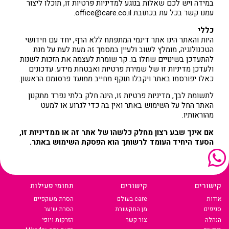
במידה ויש לכם שאלות בנוגע למדיניות פרטיות זו, תוכלו ליצור
עמנו קשר בכל עת בכתובת office@care.co.il.
כללי
היות והאתר הינו אתר דינמי המתפתח ללא הרף, יחד עם חידושי
הטכנולוגיה, מומלץ לשוב ולעיין במסמך זה מעת לעת על מנת
להתעדכן בשינויים שחלו בו. קר שומרת לעצמה את הזכות לשנות
ולעדכן מדיניות זו של שמירת פרטיות ואבטחת מידע. עדכונים
כאלו יפורסמו באתר ויקבלו תוקף מחייב ממועד פרסומם הראשון.
לתשומת לבך, מדיניות פרטיות זו, הינה חלק בלתי נפרד מתקנון
האתר החל על השימוש באתר ואין בה כדי לגרוע או למעט
מהוראותיו.
אם אינך שבע רצון מחלק כלשהו של אתר זה או ממדיניות זו,
הסעד היחיד העומד לרשותך הוא הפסקת השימוש באתר.
קישורים
קישורים
תחומי פעילות
אודות
care בעולם
הסרת משקפיים
סניפים
מן התקשורת
הסרת שיער
הנהלה
צור קשר
הזרקות ויופי