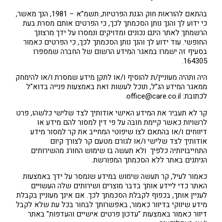
בהתאם להוראות חוק הגנת הפרטיות, תשמ”א – 1981, הנך מאשר,
כי ידוע לך והנך נותן הסכמתך לכך, כי הפרטים אותם מסרת בעת
הרשמתך לאתר הינם נכונים ומדויקים ונמסרו על ידך מרצונך
החופשי. עוד ידוע לך והנך נותן הסכמתך לכך, כי הפרטים כאמור
בסעיף זה ישמרו במאגר המידע הרשום של החברה שמספרו
164305.
היה ותהיה מעוניין/ת להוסיף ו/או לתקן מידע שמסרת ו/או להימחק
ממאגר המידע הנ”ל, תוכל לעשות זאת באמצעות פנייה בדוא"ל
לכתובת: office@care.co.il.
קר לא תעביר את המידע האישי אודותיך לצד שלישי כלשהו, פרט
לרשויות כאשר קיימת חובה על פי דין למסור להם מידע או
דיווחים ו/או בהתאם לצו שיפוטי המחייב את קר למסור מידע
אודותיך לצד שלישי ו/או לגורם מטעם קר לצורך קיום
התחייבויותיה כלפיך ולא תעשה בו שימוש החורג מהשירותים
הניתנים באתר ללא הסכמתך המפורשת.
כאמור לעיל, קר תעשה שימוש במידע שנמסר על ידך באמצעות
האתר כדי ליידע אותך בדבר מוצרים ושירותים שלה העשויים
לעניין אותך, בכפוף לקבלת הסכמתך לכך. אם אינך מעוניין בקבלת
מידע שיווקי בדיוור כאמור, באפשרותך לבחור בכל עת שלא לקבל
דיוור כאמור באמצעות "עדכון פרטים אישיים והעדפות" באתר