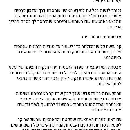
ו/או באפליקציה.
זכותך לגשת בכל עת למידע האישי שמסרת דרך "עדכון פרטים
אישיים והעדפות" לשם בדיקת נכונות המידע ואמינותו. גישה זו
תתבצע באמצעות שם משתמש וסיסמא שתימסר לך בסיום תהליך
הרישום.
אבטחת מידע וסודיות
קר עושה כל שביכולתה כדי לשמור על סודיות הנתונים שנמסרו
על ידך בשיטות אבטחה מתקדמות המאושרות לשימוש אזרחי
באינטרנט.
אבטחת המידע באתר נועדה להבטיח זיהוי הלקוח והצפנה של נתוני
הזיהוי המועברים בתהליך. לפני כל רכישת מוצר או קבלת שירותים
הכרוכים במידע אישי תתבקש לציין פרטי זיהוי אישיים כתנאי
למתן השירות.
ההתקשרות בין הדפדפן שלך לבין שרת קר מאובטחת בשיטות
אבטחה חדישות ומחמירות ובאמצעות מנגנוני הצפנה. אמצעי
האבטחה נועדו למנוע מהמידע המועבר להיחשף לעיני גולשים
אחרים באינטרנט.
עם זאת, למרות האמצעים שנוקטת והמאמצים שמשקיעה קר
לשמירת סודיות הנתונים ואבטחת המידע האישי של המשתמשים