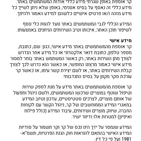
קר אוספת באופן שגרתי מידע כללי אודות המשתמשים באתר.
מידע כללי זה נאסף על בסיס אנונימי, באופן שלא ניתן לשייך כל
מידע מזהה ו/או פרטים אישיים כלשהם למידע האמור ולהיפך.
המידע הכללי לגבי המשתמשים באתר נועד להוות כלי נוסף
לשיפור תוכן האתר, איכותו וטיב השירותים הניתנים באמצעותו.
מידע אישי
קר אוספת מהמשתמשים באתר מידע אישי, כגון: שם, כתובת,
מספר טלפון, כתובת דואר אלקטרוני או כל מידע אחר הנדרש
לצורך מתן השירות באתר, רק כאשר המשתמש באתר בוחר למסור
מידע אישי כאמור מרצונו החופשי, או כאשר הוא נדרש לכך לצורך
קבלת השירותים באתר, או לשם יצירת קשר עימו, או כאשר קר
עורכת סקר מקוון על בסיס התנדבותי.
קר אוספת מהמשתמשים באתר מידע על מנת לספק שירות
וטיפול שוטף במוצרים שרכשו המשתמשים, ולשם ניהול ותפעול
של אותם מוצרים, לצרכים סטטיסטיים, עדכון וטיוב המידע
במאגרי המידע הממוחשבים של קר, ניהול הקשר עם לקוחות
החברה, שיווק מוצרים ושירותים, עיבוד המידע (כולל פילוח
ואיפיון) למטרות אלו ודיוור ישיר.
המידע שנמסר על ידך הינו נכס של קר וקר תשמור על סודיות
המידע האישי בהתאם להוראות חוק הגנת הפרטיות, תשמ"א-
1981 ועל פי כל דין.