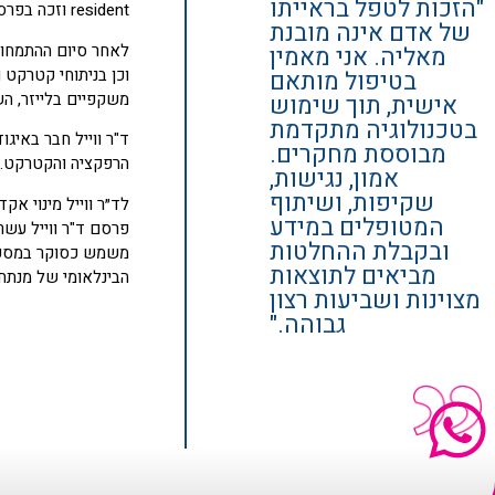
"הזכות לטפל בראייתו
resident וזכה בפרס העובד המצטיין של המרכז הרפואי.
של אדם אינה מובנת
לאחר סיום ההתמחות 
מאליה. אני מאמין
וכן בניתוחי קטרקט 
בטיפול מותאם
משקפיים בלייזר, הש
אישית, תוך שימוש
בטכנולוגיה מתקדמת
מבוססת מחקרים.
הרפקציה והקטרקט. משנת 2020 משמש ד"ר ווייל כנציג הישראלי של ה- halmology
אמון, נגישות,
שקיפות, ושיתוף
לד״ר ווייל מינוי א
המטופלים במידע
פרסם ד"ר ווייל עשר
ובקבלת ההחלטות
מביאים לתוצאות
הבינלאומי של מנתחי הר
מצוינות ושביעות רצון
גבוהה."