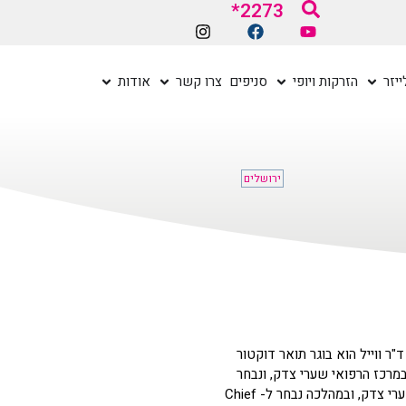
2273*
יזר
הזרקות ויופי
סניפים
צרו קשר
אודות
ירושלים
"ר ווייל הוא בוגר תואר דוקטור
 במרכז הרפואי שערי צדק, ונבחר
כסטאז'ר מצטיין. לאחר מכן המשיך ד"ר ווייל להתמחות ברפואת עיניים, אף היא במרכז הרפואי שערי צדק, ובמהלכה נבחר ל- Chief