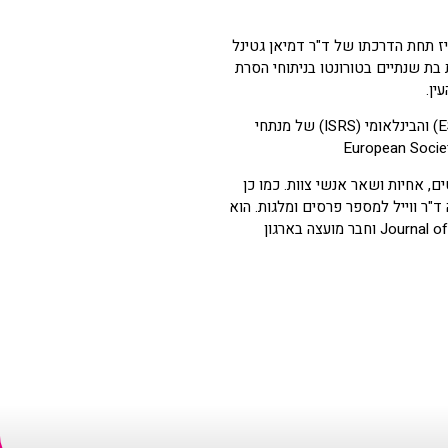
ז תחת הדרכתו של ד"ר דמיאן גטינל
 בת שנתיים בטורונטו בניתוחי הסרת
ין.
ד"ר ווייל חבר באיגוד רופאי העיניים הישראלי וכן באיגוד האמריקאי (ASCRS), האירופאי (ESCRS) והבינלאומי (ISRS) של מנתחי
ם, אחיות ושאר אנשי צוות. כמו כן
ד"ר ווייל למספר פרסים ומלגות. הוא
משמש כסוקר במספר כתבי עת וכן חבר הנהלה בכתב העת Journal of Refractive Surgery Case Reports וחבר מועצה בארגון