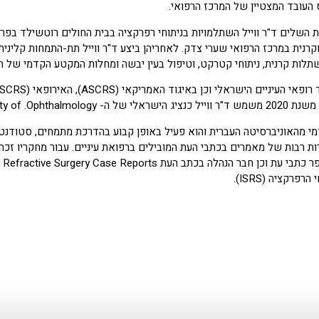
השלים ד"ר ווייל השתלמויות בניתוחי רפרקציה בבית החולים רוטשילד בפרי
וקרנית במרכז הרפואי שערי צדק. לאחריהן ביצע ד"ר ווייל תת-התמחות קלינית
תלות קרנית, ניתוחי קטרקט, וטיפול בעין יבשה ומחלות המקטע הקדמי של הע
European Society of .Opht
קדמי מהאוניברסיטה העברית והוא פעיל באופן קבוע בהדרכת מתמחים, סטודנטי
ות רבות של מאמרים בכתבי העת המובילים ברפואת עיניים. עבור מחקריו זכה 
פרקציה (ISRS).