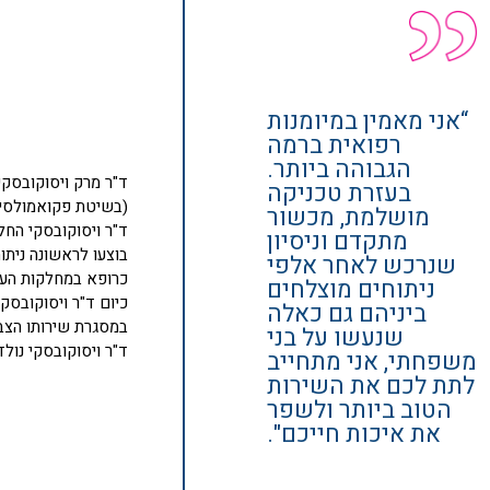
“אני מאמין במיומנות
רפואית ברמה
הגבוהה ביותר.
ד"ר מרק ויסוקובסקי 
בעזרת טכניקה
(בשיטת פקואמולסיפ
מושלמת, מכשור
מתקדם וניסיון
שנרכש לאחר אלפי
כרופא במחלקות העי
ניתוחים מוצלחים
כיום ד"ר ויסוקובסק
ביניהם גם כאלה
במסגרת שירותו הצבא
שנעשו על בני
ד"ר ויסוקובסקי נולד ב-1965, הוא נשוי + 3 ומתגור
משפחתי, אני מתחייב
לתת לכם את השירות
הטוב ביותר ולשפר
את איכות חייכם".