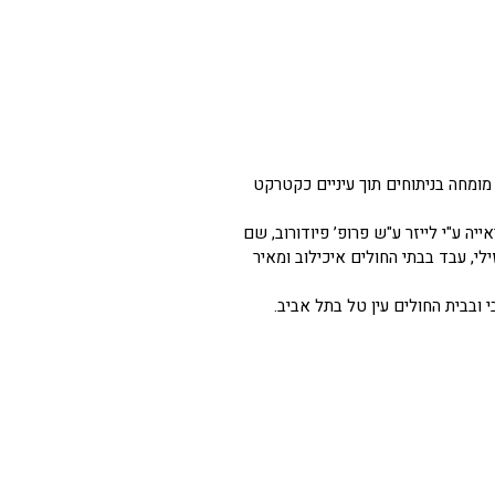
ח מומחה בניתוחים תוך עיניים כקטרקט
 במרכז הראשון לתיקון ראייה ע"י לייזר ע"ש פרופ’ פיודורוב, שם
רפואת עיניים בבי"ח ברזילי, עבד בבתי החולים איכילוב ומאיר
 ובבית החולים עין טל בתל אביב.