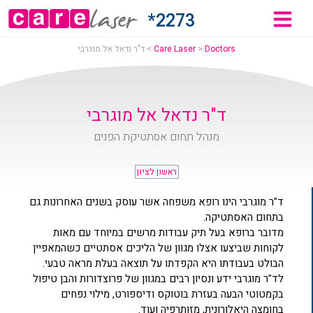
"ר
2273*
דאל
Doctors
>
Care Laser
>
ד"ר נדאל אל מוגרבי
ל
וגרבי
ד"ר נדאל אל מוגרבי
מנהל תחום אסתטיקת הפנים
ראשון לציון
Car
ד"ר מוגרבי הינו רופא משפחה אשר עוסק בשנים האחרונות גם
Lase
בתחום האסתטיקה.
מדובר ברופא בעל תיק עבודות מרשים במיוחד עם מאות
לקוחות שביצעו אצלו מגוון של הליכים אסתטיים כשהמאפיין
הבולט בעבודתו היא הקפדתו על תוצאה בעלת מראה טבעי.
לד"ר מוגרבי ידע ונסיון רבים במגוון של פרוצדורות והבן טיפול
בקמטוטי הבעה בעזרת בוטוקס ודיספורט, מילוי נפחים
בחומצה היאלורונית, מזותרפיה ועוד.