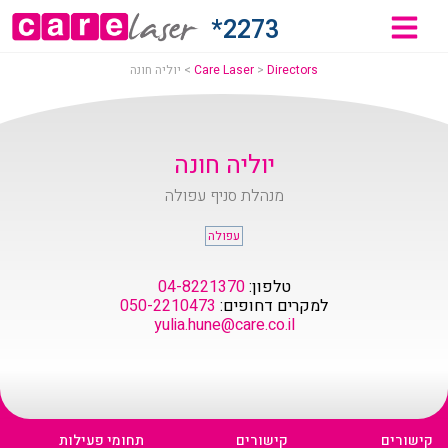
וליה
2273*
ונה
Directors
>
Care Laser
>
יוליה חונה
Car
יוליה חונה
מנהלת סניף עפולה
Lase
עפולה
טלפון:
04-8221370
למקרים דחופים:
050-2210473
yulia.hune@care.co.il
קישורים
קישורים
תחומי פעילות