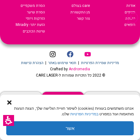
אודות
care בעולם
הסרת משקפיים
סניפים
מן התקשורת
הסרת שיער
הנהלה
צור קשר
הזרקות ויופי
רופאים
הזעת יתר- Miradry
שיטת הכוכבים
מדיניות שמירת הפרטיות
|
תנאי שימוש באתר
|
הצהרת נגישות
Crafted by
Andromedia
© 2022 כל הזכויות שמורות ל-CARE LASER
שיחה עם נציג
הצעת מחיר און ליין
לקביעת טיפול שיער
אנחנו משתמשים בעוגיות (cookies) לשיפור חוויית הגלישה שלך, הצגת הצעות
מותאמות ועוד.כמפורט
במדיניות הפרטיות
שלנו.
אשר